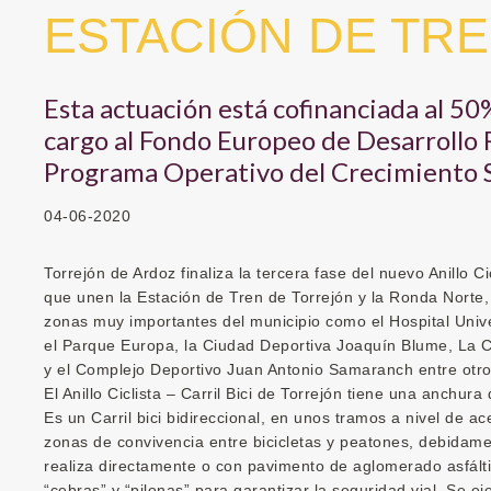
ESTACIÓN DE TR
Esta actuación está cofinanciada al 5
cargo al Fondo Europeo de Desarrollo
Programa Operativo del Crecimiento 
04-06-2020
Torrejón de Ardoz finaliza la tercera fase del nuevo Anillo C
que unen la Estación de Tren de Torrejón y la Ronda Norte
zonas muy importantes del municipio como el Hospital Unive
el Parque Europa, la Ciudad Deportiva Joaquín Blume, La Ca
y el Complejo Deportivo Juan Antonio Samaranch entre otro
El Anillo Ciclista – Carril Bici de Torrejón tiene una anchu
Es un Carril bici bidireccional, en unos tramos a nivel de a
zonas de convivencia entre bicicletas y peatones, debidam
realiza directamente o con pavimento de aglomerado asfálti
“cebras” y “pilonas” para garantizar la seguridad vial. Se eje