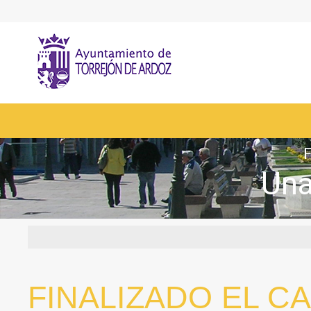
F
Una
FINALIZADO EL C